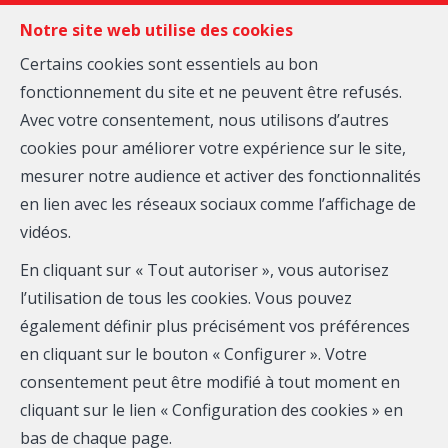
FR
EN
NL
Notre site web utilise des cookies
Certains cookies sont essentiels au bon
fonctionnement du site et ne peuvent être refusés.
MENU
Avec votre consentement, nous utilisons d’autres
cookies pour améliorer votre expérience sur le site,
Inscription
mesurer notre audience et activer des fonctionnalités
en lien avec les réseaux sociaux comme l’affichage de
vidéos.
En cliquant sur « Tout autoriser », vous autorisez
Pourquoi vous inscrire ?
l’utilisation de tous les cookies. Vous pouvez
également définir plus précisément vos préférences
en cliquant sur le bouton « Configurer ». Votre
En nous transmettant vos coordonnées (n'oubliez pas
consentement peut être modifié à tout moment en
votre adresse e-mail), ainsi que vos critères de
cliquant sur le lien « Configuration des cookies » en
recherche, vous nous permettrez de vous envoyer, au
bas de chaque page.
fur et à mesure de leur mise sur le marché, les