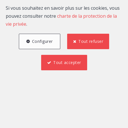
téléphone mentionné en haut de page.
Si vous souhaitez en savoir plus sur les cookies, vous
pouvez consulter notre
charte de la protection de la
vie privée
.
Agence Wellington
Configurer
Tout refuser
Rue de la Station 7 Boîte 2
1410 Brabant Wallon
Tout accepter
Téléphone :
02/354.25.25
immo@agencewellington.be
Localiser sur la carte
Vous souhaitez