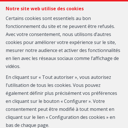
FR
EN
NL
Notre site web utilise des cookies
Certains cookies sont essentiels au bon
fonctionnement du site et ne peuvent être refusés.
MENU
Avec votre consentement, nous utilisons d’autres
cookies pour améliorer votre expérience sur le site,
Nous contacter
mesurer notre audience et activer des fonctionnalités
en lien avec les réseaux sociaux comme l’affichage de
vidéos.
En cliquant sur « Tout autoriser », vous autorisez
Agence Wellington
l’utilisation de tous les cookies. Vous pouvez
également définir plus précisément vos préférences
Pour tout renseignements sur nos biens immobiliers
en cliquant sur le bouton « Configurer ». Votre
veuillez remplir le formulaire de contact ci-dessous.
consentement peut être modifié à tout moment en
Nous vous répondrons dans les plus brefs délais.
cliquant sur le lien « Configuration des cookies » en
Vous pouvez toujours nous joindre aux numéros de
bas de chaque page.