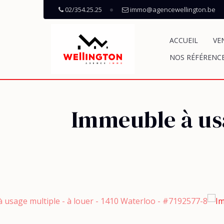
02/354.25.25
immo@agencewellington.be
ACCUEIL
VE
NOS RÉFÉRENC
Immeuble à usa