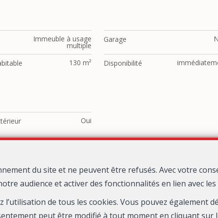
Immeuble à usage
Garage
multiple
130 m²
immédiatem
bitable
Disponibilité
Oui
térieur
nnement du site et ne peuvent être refusés. Avec votre cons
Localiser sur la carte
notre audience et activer des fonctionnalités en lien avec le
ez l’utilisation de tous les cookies. Vous pouvez également 
gence Wellington
Rue de la Station 7 Boîte 2
1410 Brabant Wall
—
—
sentement peut être modifié à tout moment en cliquant sur l