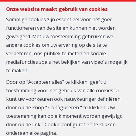
FR
EN
NL
Onze website maakt gebruik van cookies
Sommige cookies zijn essentieel voor het goed
functioneren van de site en kunnen niet worden
MENU
geweigerd. Met uw toestemming gebruiken we
andere cookies om uw ervaring op de site te
verbeteren, ons publiek te meten en sociale-
Huis - te koop
mediafuncties zoals het bekijken van video's mogelijk
te maken.
1740 Ternat
Door op "Accepteer alles" te klikken, geeft u
Vanaf 359.000 €
toestemming voor het gebruik van alle cookies. U
kunt uw voorkeuren ook nauwkeuriger definiëren
door op de knop " Configureren " te klikken. Uw
toestemming kan op elk moment worden gewijzigd
door op de link " Cookie configuratie " te klikken
onderaan elke pagina.