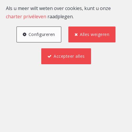
bezoeken, georganiseerd door ons agentschap.
Als u meer wilt weten over cookies, kunt u onze
Aangezien een transactie veel meer is dan een
charter privéleven
raadplegen.
eenvoudige aankoop, bieden wij u alle diensten aan die
nodig zijn om aan uw meest veeleisende verwachtingen
Configureren
Alles weigeren
te voldoen.
Bovendien zal ons jong en dynamisch team, door zijn
Accepteer alles
ervaring en zijn beschikbaarheid, een onbetwistbare
troef zijn bij de aankoop of de verkoop van uw
onroerend goed.