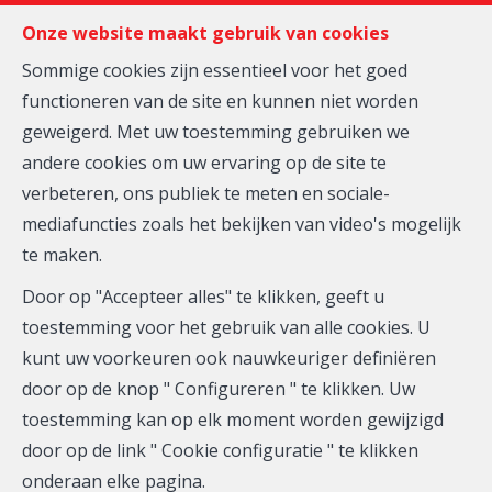
FR
EN
NL
Onze website maakt gebruik van cookies
Sommige cookies zijn essentieel voor het goed
functioneren van de site en kunnen niet worden
MENU
geweigerd. Met uw toestemming gebruiken we
andere cookies om uw ervaring op de site te
Kantoor
verbeteren, ons publiek te meten en sociale-
mediafuncties zoals het bekijken van video's mogelijk
te maken.
Door op "Accepteer alles" te klikken, geeft u
Het agentschap Wellington staat u bij voor elke
toestemming voor het gebruik van alle cookies. U
vastgoedtransactie zoals verkoop, verhuur of beheer
kunt uw voorkeuren ook nauwkeuriger definiëren
van uw eigendom, gelegen in Waals-Brabant, Brussel
door op de knop " Configureren " te klikken. Uw
en aangrenzende gemeenten.
toestemming kan op elk moment worden gewijzigd
Een systematische en regelmatige verzending van ons
door op de link " Cookie configuratie " te klikken
nieuws zal zorgen voor serieuze en professionele
onderaan elke pagina.