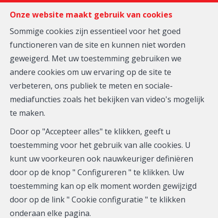
FR
EN
NL
Onze website maakt gebruik van cookies
Sommige cookies zijn essentieel voor het goed
functioneren van de site en kunnen niet worden
MENU
geweigerd. Met uw toestemming gebruiken we
andere cookies om uw ervaring op de site te
verbeteren, ons publiek te meten en sociale-
Huis - te koop
mediafuncties zoals het bekijken van video's mogelijk
te maken.
1040 Etterbeek
Door op "Accepteer alles" te klikken, geeft u
Vanaf 699.000 €
toestemming voor het gebruik van alle cookies. U
kunt uw voorkeuren ook nauwkeuriger definiëren
door op de knop " Configureren " te klikken. Uw
toestemming kan op elk moment worden gewijzigd
door op de link " Cookie configuratie " te klikken
onderaan elke pagina.