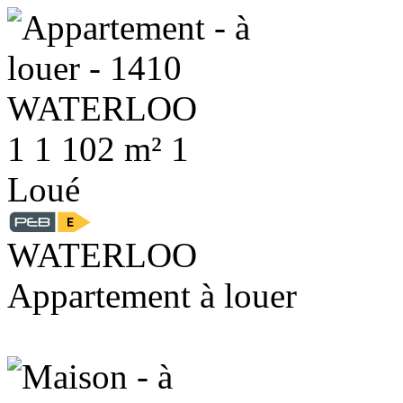
1
1
102 m²
1
Loué
WATERLOO
Appartement à louer