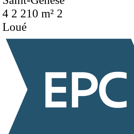
4
2
210 m²
2
Loué